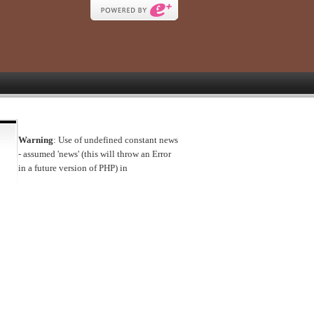
Warning
: Use of undefined constant news
- assumed 'news' (this will throw an Error
in a future version of PHP) in