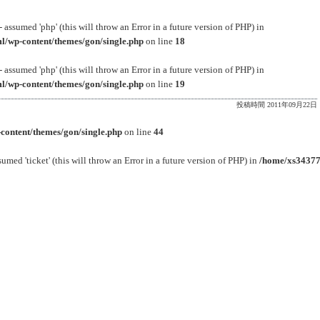
 assumed 'php' (this will throw an Error in a future version of PHP) in
l/wp-content/themes/gon/single.php
on line
18
 assumed 'php' (this will throw an Error in a future version of PHP) in
l/wp-content/themes/gon/single.php
on line
19
投稿時間 2011年09月22日
content/themes/gon/single.php
on line
44
sumed 'ticket' (this will throw an Error in a future version of PHP) in
/home/xs34377