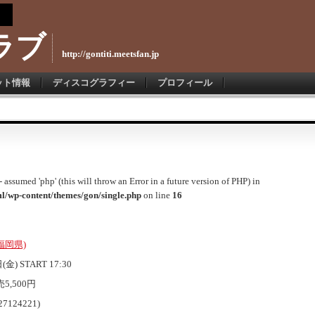
ラブ
http://gontiti.meetsfan.jp
ット情報
ディスコグラフィー
プロフィール
 assumed 'php' (this will throw an Error in a future version of PHP) in
l/wp-content/themes/gon/single.php
on line
16
福岡県)
金) START 17:30
5,500円
7124221)