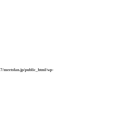
7/meetsfan.jp/public_html/wp-