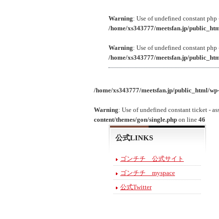
Warning
: Use of undefined constant php -
/home/xs343777/meetsfan.jp/public_htm
Warning
: Use of undefined constant php -
/home/xs343777/meetsfan.jp/public_htm
/home/xs343777/meetsfan.jp/public_html/wp-
Warning
: Use of undefined constant ticket - as
content/themes/gon/single.php
on line
46
公式LINKS
ゴンチチ 公式サイト
ゴンチチ myspace
公式Twitter