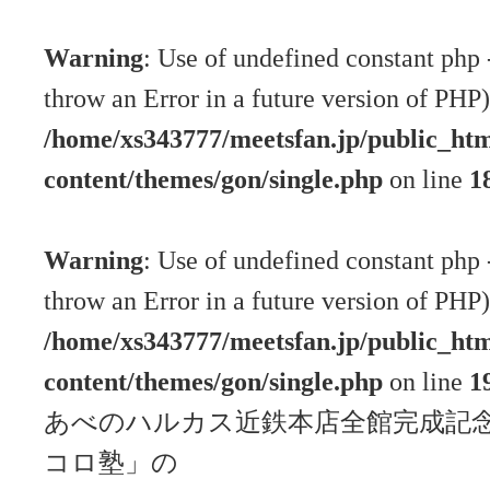
Warning
: Use of undefined constant php -
throw an Error in a future version of PHP)
/home/xs343777/meetsfan.jp/public_ht
content/themes/gon/single.php
on line
1
Warning
: Use of undefined constant php -
throw an Error in a future version of PHP)
/home/xs343777/meetsfan.jp/public_ht
content/themes/gon/single.php
on line
1
あべのハルカス近鉄本店全館完成記
コロ塾」の