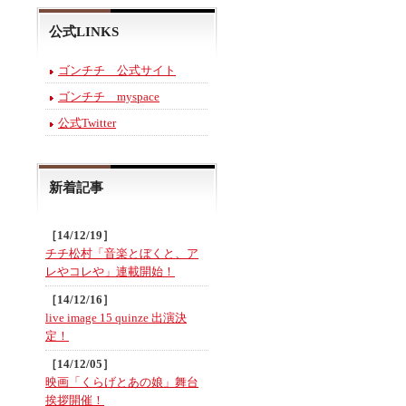
公式LINKS
ゴンチチ 公式サイト
ゴンチチ myspace
公式Twitter
新着記事
［14/12/19］
チチ松村「音楽とぼくと、ア
レやコレや」連載開始！
［14/12/16］
live image 15 quinze 出演決
定！
［14/12/05］
映画「くらげとあの娘」舞台
挨拶開催！